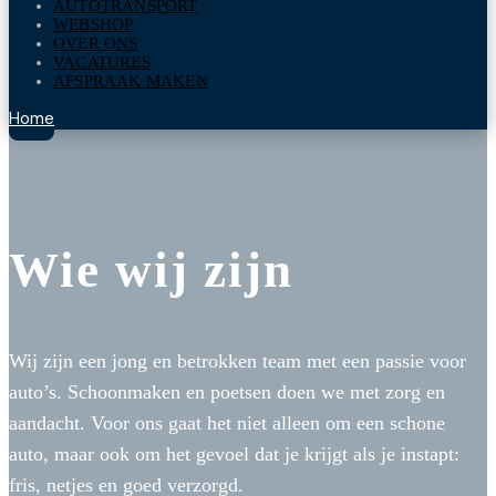
AUTOTRANSPORT
WEBSHOP
OVER ONS
VACATURES
AFSPRAAK MAKEN
Home
Wie wij zijn
Wij zijn een jong en betrokken team met een passie voor
auto’s. Schoonmaken en poetsen doen we met zorg en
aandacht. Voor ons gaat het niet alleen om een schone
auto, maar ook om het gevoel dat je krijgt als je instapt:
fris, netjes en goed verzorgd.