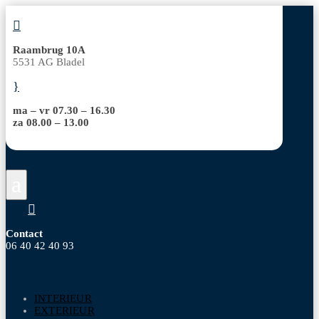

Raambrug 10A
5531 AG Bladel
}
ma – vr 07.30 – 16.30
za 08.00 – 13.00
a

Contact
06 40 42 40 93
INTERIEUR
EXTERIEUR